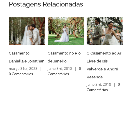
Postagens Relacionadas
Casamento no Rio
O Casamento ao Ar
Casamento
Cas
de Janeiro
Livre de Isis
no Lago Buriti
Gun
julho 3rd, 2018
|
0
junho 10th, 2018
|
mar
Valverde e André
Comentários
0 Comentários
0 C
Resende
julho 3rd, 2018
|
0
Comentários